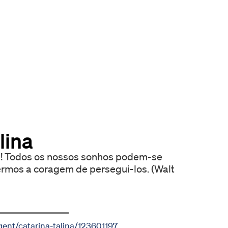
lina
-se
vermos a coragem de persegui-los. (Walt
gent/catarina-talina/123601197