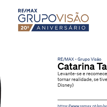
RE/MAX - Grupo Visão
Catarina Ta
Levante-se e recomece! Todos os nossos sonhos podem
tornar realidade, se ti
Disney)
https://www.remax.pt/en/a